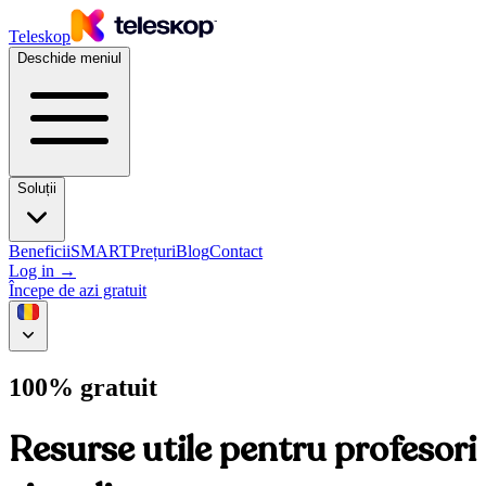
Teleskop
Deschide meniul
Soluții
Beneficii
SMART
Prețuri
Blog
Contact
Log in
→
Începe de azi gratuit
100% gratuit
Resurse utile pentru profesori