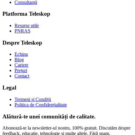
Consultanță
Platforma Teleskop
Resurse utile
PNRAS
Despre Teleskop
Echipa
Blog
Cariere
Prețuri
Contact
Legal
Termeni și Condiții
Politica de Confidențialitate
Alătură-te unei comunități de calitate.
Abonează-te la newsletter-ul nostru, 100% gratuit. Discutăm despre
feedback, educație, tehnologie și multe altele. Fără spam.