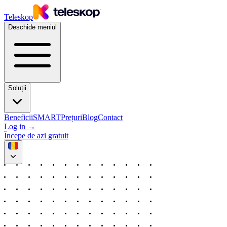
Teleskop
Deschide meniul
Soluții
Beneficii
SMART
Prețuri
Blog
Contact
Log in
→
Începe de azi gratuit