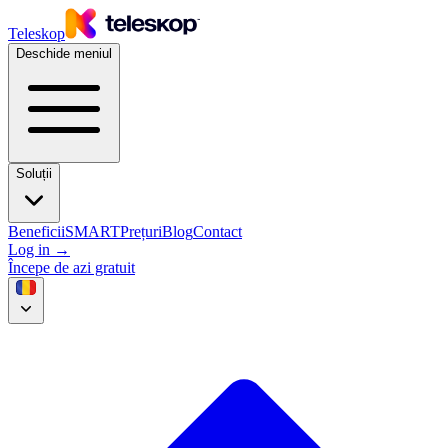
Teleskop
Deschide meniul
Soluții
Beneficii
SMART
Prețuri
Blog
Contact
Log in
→
Începe de azi gratuit