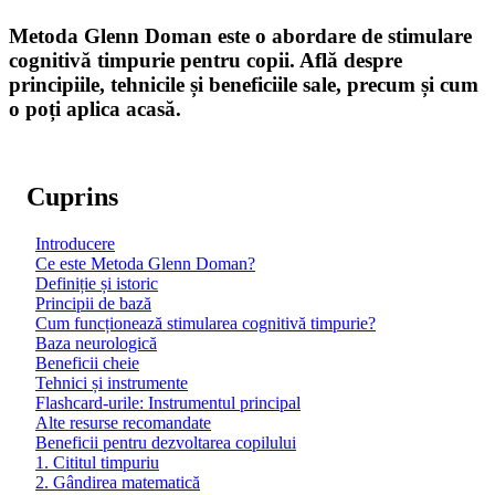
Metoda Glenn Doman este o abordare de stimulare
cognitivă timpurie pentru copii. Află despre
principiile, tehnicile și beneficiile sale, precum și cum
o poți aplica acasă.
Cuprins
Introducere
Ce este Metoda Glenn Doman?
Definiție și istoric
Principii de bază
Cum funcționează stimularea cognitivă timpurie?
Baza neurologică
Beneficii cheie
Tehnici și instrumente
Flashcard-urile: Instrumentul principal
Alte resurse recomandate
Beneficii pentru dezvoltarea copilului
1. Cititul timpuriu
2. Gândirea matematică