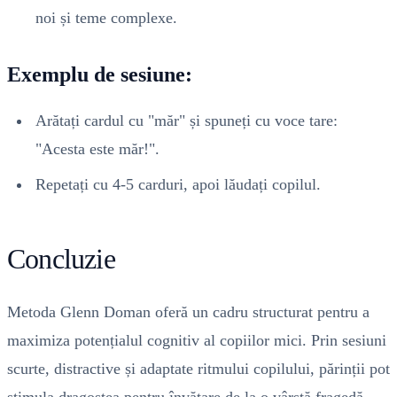
noi și teme complexe.
Exemplu de sesiune:
Arătați cardul cu "măr" și spuneți cu voce tare:
"Acesta este măr!".
Repetați cu 4-5 carduri, apoi lăudați copilul.
Concluzie
Metoda Glenn Doman oferă un cadru structurat pentru a
maximiza potențialul cognitiv al copiilor mici. Prin sesiuni
scurte, distractive și adaptate ritmului copilului, părinții pot
stimula dragostea pentru învățare de la o vârstă fragedă.