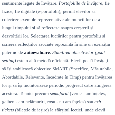
sentimente legate de învățare.
Portofoliile de învățare
, fie
fizice, fie digitale (e-portofolii), permit elevilor să
colecteze exemple reprezentative ale muncii lor de-a
lungul timpului și să reflecteze asupra creșterii și
dezvoltării lor. Selectarea lucrărilor pentru portofoliu și
scrierea reflecțiilor asociate reprezintă în sine un exercițiu
puternic de
autoevaluare
.
Stabilirea obiectivelor (goal
setting)
este o altă metodă eficientă. Elevii pot fi învățați
să își stabilească obiective SMART (Specifice, Măsurabile,
Abordabile, Relevante, încadrate în Timp) pentru învățarea
lor și să își monitorizeze periodic progresul către atingerea
acestora. Tehnici precum
semaforul
(verde - am înțeles,
galben - am nelămuriri, roșu - nu am înțeles) sau
exit
tickets
(bilețele de ieșire) la sfârșitul lecției, unde elevii