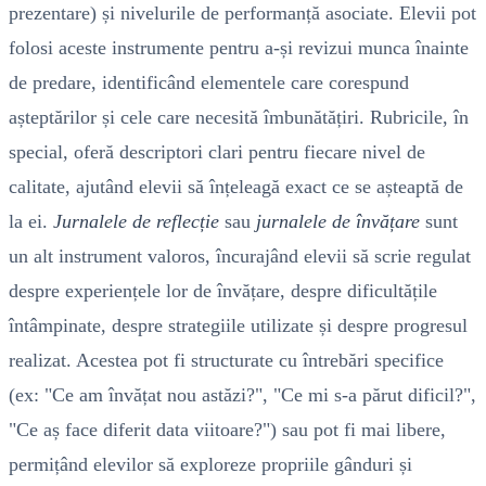
prezentare) și nivelurile de performanță asociate. Elevii pot
folosi aceste instrumente pentru a-și revizui munca înainte
de predare, identificând elementele care corespund
așteptărilor și cele care necesită îmbunătățiri. Rubricile, în
special, oferă descriptori clari pentru fiecare nivel de
calitate, ajutând elevii să înțeleagă exact ce se așteaptă de
la ei.
Jurnalele de reflecție
sau
jurnalele de învățare
sunt
un alt instrument valoros, încurajând elevii să scrie regulat
despre experiențele lor de învățare, despre dificultățile
întâmpinate, despre strategiile utilizate și despre progresul
realizat. Acestea pot fi structurate cu întrebări specifice
(ex: "Ce am învățat nou astăzi?", "Ce mi s-a părut dificil?",
"Ce aș face diferit data viitoare?") sau pot fi mai libere,
permițând elevilor să exploreze propriile gânduri și