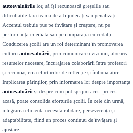
autoevaluările
lor, să își recunoască greșelile sau
dificultățile fără teama de a fi judecați sau penalizați.
Accentul trebuie pus pe învățare și creștere, nu pe
performanța imediată sau pe comparația cu ceilalți.
Conducerea școlii are un rol determinant în promovarea
culturii
autoevaluării
, prin comunicarea viziunii, alocarea
resurselor necesare, încurajarea colaborării între profesori
și recunoașterea eforturilor de reflecție și îmbunătățire.
Implicarea părinților, prin informarea lor despre importanța
autoevaluării
și despre cum pot sprijini acest proces
acasă, poate consolida eforturile școlii. În cele din urmă,
integrarea eficientă necesită răbdare, perseverență și
adaptabilitate, fiind un proces continuu de învățare și
ajustare.