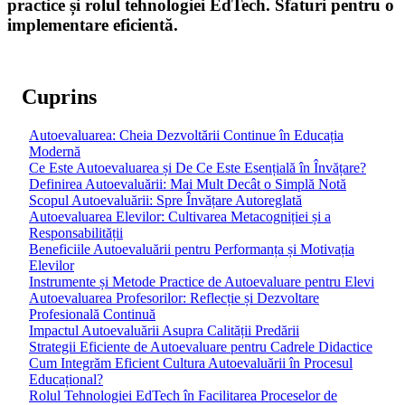
practice și rolul tehnologiei EdTech. Sfaturi pentru o
implementare eficientă.
Cuprins
Autoevaluarea: Cheia Dezvoltării Continue în Educația
Modernă
Ce Este Autoevaluarea și De Ce Este Esențială în Învățare?
Definirea Autoevaluării: Mai Mult Decât o Simplă Notă
Scopul Autoevaluării: Spre Învățare Autoreglată
Autoevaluarea Elevilor: Cultivarea Metacogniției și a
Responsabilității
Beneficiile Autoevaluării pentru Performanța și Motivația
Elevilor
Instrumente și Metode Practice de Autoevaluare pentru Elevi
Autoevaluarea Profesorilor: Reflecție și Dezvoltare
Profesională Continuă
Impactul Autoevaluării Asupra Calității Predării
Strategii Eficiente de Autoevaluare pentru Cadrele Didactice
Cum Integrăm Eficient Cultura Autoevaluării în Procesul
Educațional?
Rolul Tehnologiei EdTech în Facilitarea Proceselor de