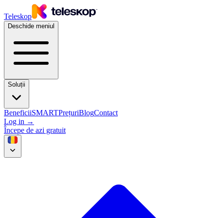
Teleskop
Deschide meniul
Soluții
Beneficii
SMART
Prețuri
Blog
Contact
Log in
→
Începe de azi gratuit