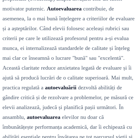
motivator puternic.
Autoevaluarea
contribuie, de
asemenea, la o mai bună înțelegere a criteriilor de evaluare
și a așteptărilor. Când elevii folosesc aceleași rubrici sau
criterii pe care le utilizează profesorul pentru a-și evalua
munca, ei internalizează standardele de calitate și înțeleg
mai clar ce înseamnă o lucrare "bună" sau "excelentă".
Această claritate reduce anxietatea legată de evaluare și îi
ajută să producă lucrări de o calitate superioară. Mai mult,
practica regulată a
autoevaluării
dezvoltă abilități de
gândire critică și de rezolvare a problemelor, pe măsură ce
elevii analizează, judecă și planifică pașii următori. În
ansamblu,
autoevaluarea
elevilor nu doar că
îmbunătățește performanța academică, dar îi echipează cu
abilități esențiale pentru învățarea pe tot parcursul vieții și