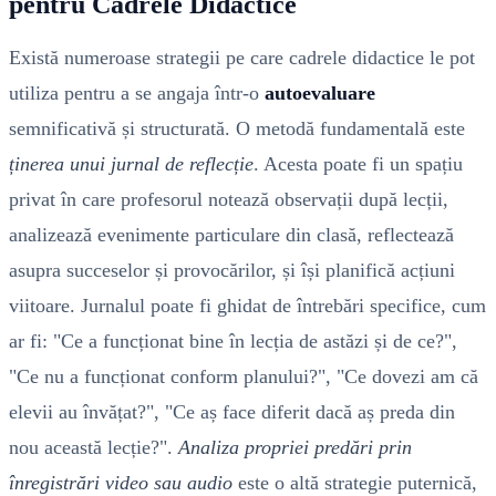
pentru Cadrele Didactice
Există numeroase strategii pe care cadrele didactice le pot
utiliza pentru a se angaja într-o
autoevaluare
semnificativă și structurată. O metodă fundamentală este
ținerea unui jurnal de reflecție
. Acesta poate fi un spațiu
privat în care profesorul notează observații după lecții,
analizează evenimente particulare din clasă, reflectează
asupra succeselor și provocărilor, și își planifică acțiuni
viitoare. Jurnalul poate fi ghidat de întrebări specifice, cum
ar fi: "Ce a funcționat bine în lecția de astăzi și de ce?",
"Ce nu a funcționat conform planului?", "Ce dovezi am că
elevii au învățat?", "Ce aș face diferit dacă aș preda din
nou această lecție?".
Analiza propriei predări prin
înregistrări video sau audio
este o altă strategie puternică,