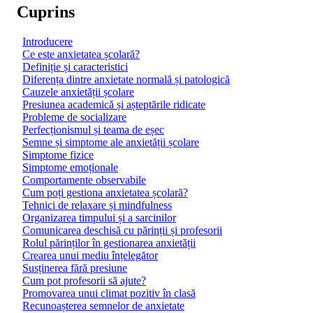
Cuprins
Introducere
Ce este anxietatea școlară?
Definiție și caracteristici
Diferența dintre anxietate normală și patologică
Cauzele anxietății școlare
Presiunea academică și așteptările ridicate
Probleme de socializare
Perfecționismul și teama de eșec
Semne și simptome ale anxietății școlare
Simptome fizice
Simptome emoționale
Comportamente observabile
Cum poți gestiona anxietatea școlară?
Tehnici de relaxare și mindfulness
Organizarea timpului și a sarcinilor
Comunicarea deschisă cu părinții și profesorii
Rolul părinților în gestionarea anxietății
Crearea unui mediu înțelegător
Susținerea fără presiune
Cum pot profesorii să ajute?
Promovarea unui climat pozitiv în clasă
Recunoașterea semnelor de anxietate