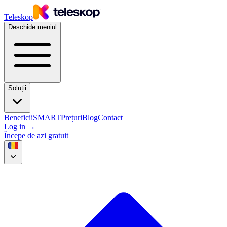
Teleskop
Deschide meniul
Soluții
Beneficii
SMART
Prețuri
Blog
Contact
Log in
→
Începe de azi gratuit